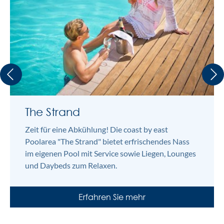
The Strand
uppereast
Zeit für eine Abkühlung! Die coast by east
Im uppereast Nightclub feiern Sie Ihre Privatfeier,
Poolarea "The Strand" bietet erfrischendes Nass
Geburtstage oder Firmenfeiern im exklusiven
im eigenen Pool mit Service sowie Liegen, Lounges
Rahmen mit DJ, Clubsound und beeindruckender
und Daybeds zum Relaxen.
Lichttechnik.
Erfahren Sie mehr
Erfahren Sie mehr