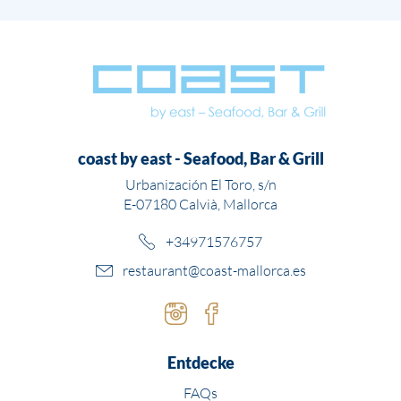
coast by east - Seafood, Bar & Grill
Urbanización El Toro, s/n
E-07180 Calvià, Mallorca
+34971576757
restaurant@coast-mallorca.es
Instagram
Facebook
Entdecke
FAQs