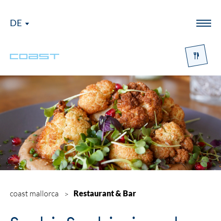
DE
Menü
Logo Coast
coast mallorca
Restaurant & Bar